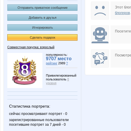
OXMAS
Ocelot
Этот блог
Отправить приватное сообщение
блогеров
.
Добавить в друзья
Игнорировать
androlena
arinaan
Посетит
Сделать подарок
Совместная покупка: взрослый
марг0ша
морков
популярность:
Посмотре
9707 место
рейтинг
2989
?
Привилегированный
пользователь
8
Оксана-Ксения
Пируэтт
уровня
Статистика портрета:
сейчас просматривают портрет - 0
зарегистрированные пользователи
посетившие портрет за 7 дней - 0